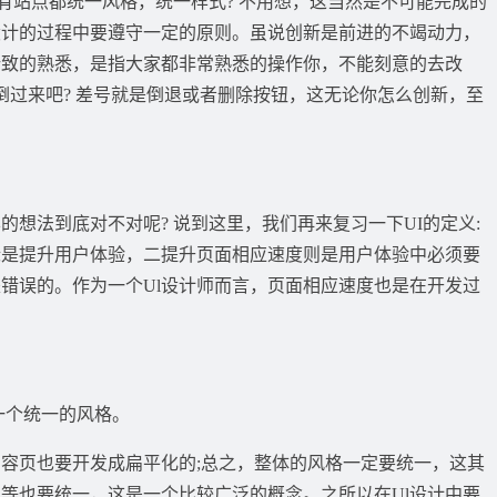
有站点都统一风格，统一样式? 不用想，这当然是不可能完成的
设计的过程中要遵守一定的原则。虽说创新是前进的不竭动力，
所致的熟悉，是指大家都非常熟悉的操作你，不能刻意的去改
倒过来吧? 差号就是倒退或者删除按钮，这无论你怎么创新，至
的想法到底对不对呢? 说到这里，我们再来复习一下UI的定义:
目标是提升用户体验，二提升页面相应速度则是用户体验中必须要
错误的。作为一个Ul设计师而言，页面相应速度也是在开发过
一个统一的风格。
容页也要开发成扁平化的;总之，整体的风格一定要统一，这其
等也要统一，这是一个比较广泛的概念。之所以在Ul设计中要