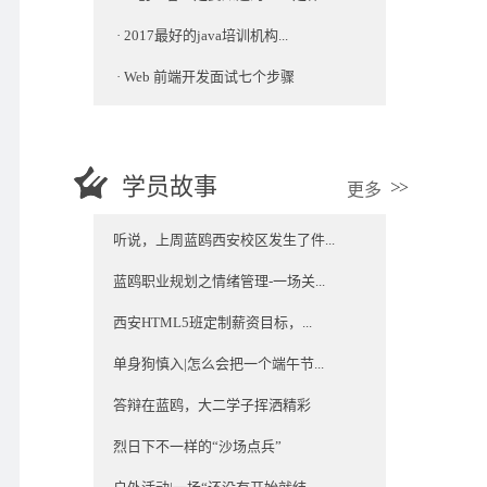
·
2017最好的java培训机构...
·
Web 前端开发面试七个步骤
学员故事
更多
听说，上周蓝鸥西安校区发生了件...
蓝鸥职业规划之情绪管理-一场关...
西安HTML5班定制薪资目标，...
单身狗慎入|怎么会把一个端午节...
答辩在蓝鸥，大二学子挥洒精彩
烈日下不一样的“沙场点兵”