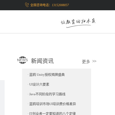
全国咨询电话：
13152008057
新闻资讯
更多
·
蓝鸥 Unity授权揭牌盛典
·
UI设计六要素
·
Java不同阶段的学习路线
·
蓝鸥培训市场UI培训费价格差异
·
IT创业者一定要知道的八个定律