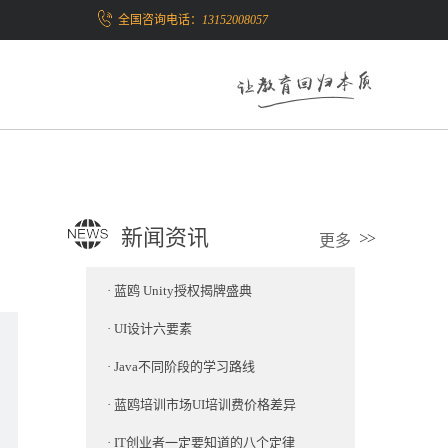
全国咨询电话：
13152008057
新闻资讯
更多
·
蓝鸥 Unity授权揭牌盛典
·
UI设计六要素
·
Java不同阶段的学习路线
·
蓝鸥培训市场UI培训费价格差异
·
IT创业者一定要知道的八个定律