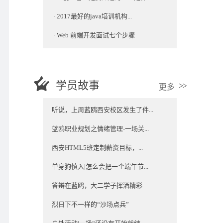
·
2017最好的java培训机构...
·
Web 前端开发面试七个步骤
学员故事
更多
听说，上周蓝鸥西安校区发生了件...
蓝鸥职业规划之情绪管理-一场关...
西安HTML5班定制薪资目标，...
单身狗慎入|怎么会把一个端午节...
答辩在蓝鸥，大二学子挥洒精彩
烈日下不一样的“沙场点兵”