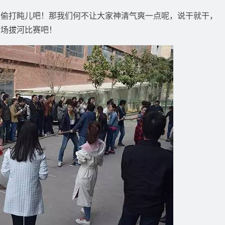
偷偷打盹儿吧！那我们何不让大家神清气爽一点呢，说干就干，
一场拔河比赛吧！